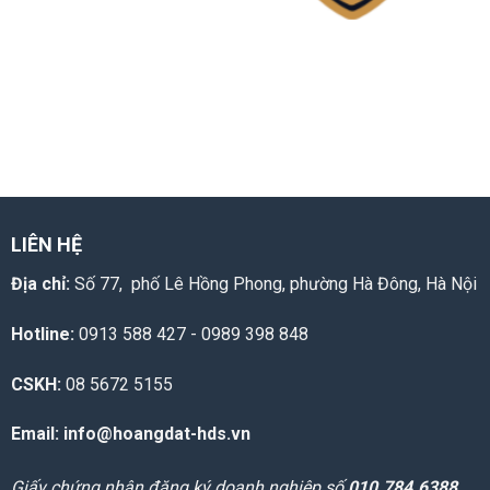
LIÊN HỆ
Địa chỉ:
Số 77, phố Lê Hồng Phong, phường Hà Đông, Hà Nội
Hotline:
0913 588 427 - 0989 398 848
CSKH:
08 5672 5155
Email: info@hoangdat-hds.vn
Giấy chứng nhận đăng ký doanh nghiệp số
010.784.6388
.