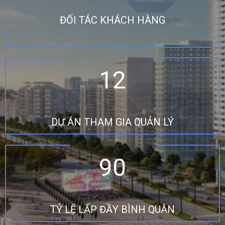
ĐỐI TÁC KHÁCH HÀNG
12
DỰ ÁN THAM GIA QUẢN LÝ
90
TỶ LỆ LẤP ĐẦY BÌNH QUÂN