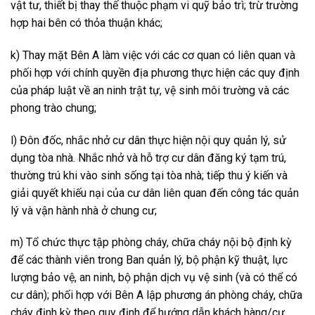
vật tư, thiết bị thay thế thuộc phạm vi quỹ bảo trì; trừ trường
hợp hai bên có thỏa thuận khác;
k) Thay mặt Bên A làm việc với các cơ quan có liên quan và
phối hợp với chính quyền địa phương thực hiện các quy định
của pháp luật về an ninh trật tự, vệ sinh môi trường và các
phong trào chung;
l) Đôn đốc, nhắc nhở cư dân thực hiện nội quy quản lý, sử
dụng tòa nhà. Nhắc nhở và hỗ trợ cư dân đăng ký tạm trú,
thường trú khi vào sinh sống tại tòa nhà; tiếp thu ý kiến và
giải quyết khiếu nại của cư dân liên quan đến công tác quản
lý và vận hành nhà ở chung cư;
m) Tổ chức thực tập phòng cháy, chữa cháy nội bộ định kỳ
để các thành viên trong Ban quản lý, bộ phận kỹ thuật, lực
lượng bảo vệ, an ninh, bộ phận dịch vụ vệ sinh (và có thể có
cư dân); phối hợp với Bên A lập phương án phòng cháy, chữa
cháy định kỳ theo quy định để hướng dẫn khách hàng/cư