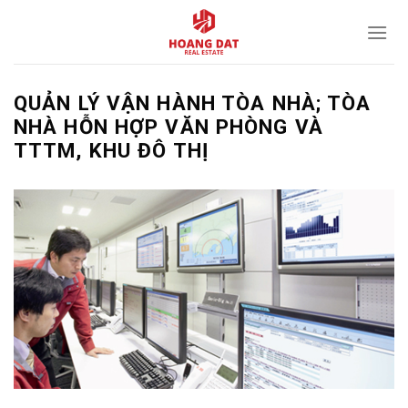
Skip
to
content
QUẢN LÝ VẬN HÀNH TÒA NHÀ; TÒA
NHÀ HỖN HỢP VĂN PHÒNG VÀ
TTTM, KHU ĐÔ THỊ