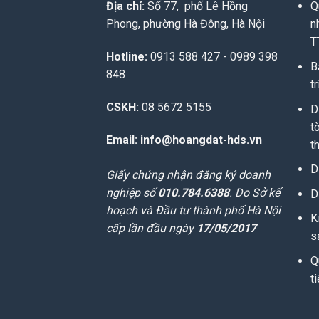
Địa chỉ:
Số 77, phố Lê Hồng
Q
Phong, phường Hà Đông, Hà Nội
n
T
Hotline:
0913 588 427 - 0989 398
B
848
t
CSKH:
08 5672 5155
D
t
Email: info@hoangdat-hds.vn
t
D
Giấy chứng nhận đăng ký doanh
nghiệp số
010.784.6388
. Do Sở kế
D
hoạch và Đầu tư thành phố Hà Nội
K
cấp lần đầu ngày
17/05/2017
s
Q
t