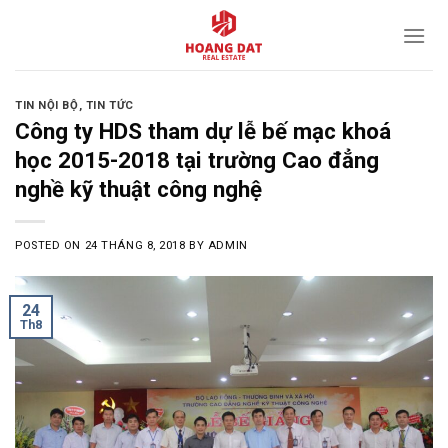
Skip
to
content
TIN NỘI BỘ
,
TIN TỨC
Công ty HDS tham dự lễ bế mạc khoá
học 2015-2018 tại trường Cao đẳng
nghề kỹ thuật công nghệ
POSTED ON
24 THÁNG 8, 2018
BY
ADMIN
24
Th8